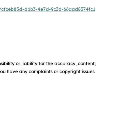
/cfceb85d-dbb3-4e7d-9c3a-66aad8374fc1
ility or liability for the accuracy, content,
f you have any complaints or copyright issues