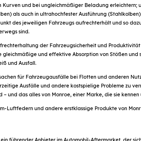
in Kurven und bei ungleichmäßiger Beladung erleichtern;
ben) als auch in ultrahochfester Ausführung (Stahlkolben) e
nkt des jeweiligen Fahrzeugs aufrechterhält und so dazu 
erwegs sind.
Aufrechterhaltung der Fahrzeugsicherheit und Produktivitä
 gleichmäßige und effektive Absorption von Stößen und s
iß und Ausfall.
rsachen für Fahrzeugausfälle bei Flotten und anderen Nut
orzeitige Ausfälle und andere kostspielige Probleme zu ve
 – und das alles von Monroe, einer Marke, die sie kennen 
m-Luftfedern und andere erstklassige Produkte von Monr
 ein führender Anbieter im Automobil-Aftermarket, der si