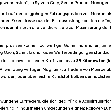
währleisten“, so Sylvain Gary, Senior Product Manager, 
t auf der langjährigen Führungsposition von Monroe als z
enden Erkenntnisse aus der Erstausrüstung konnten die I
n identifizieren und validieren, die zur Maximierung der 
einer präzisen Formel hochwertiger Gummimaterialien, um ei
tig Ozon, Schmutz und rauen Wetterbedingungen standzuh
, das nachweislich einer Kraft von bis zu
89 Kilonewton
(k
h Anwendung verfügen Magnum-Luftfedern von Monroe über 
 wurden, oder über leichte Kunststoffkolben der nächsten
wundene Luftfedern
, die sich ideal für die Achsliftfunk
ierung in industriellen Umgebungen eignen;
Rollover-Luf