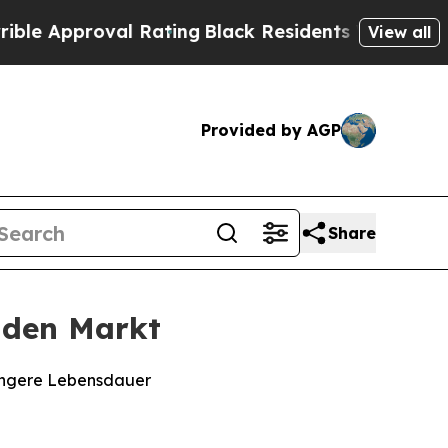
proval Rating
Black Residents Warned of Abusive 
View all
Provided by AGP
Share
 den Markt
längere Lebensdauer